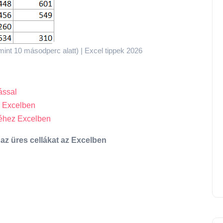
int 10 másodperc alatt) | Excel tippek 2026
zással
az Excelben
séhez Excelben
az üres cellákat az Excelben