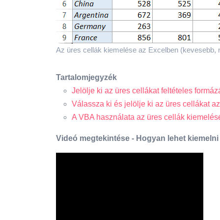
Az üres cellák kiemelése az Excelben (kevesebb, m
Tartalomjegyzék
Jelölje ki az üres cellákat feltételes formá
Válassza ki és jelölje ki az üres cellákat 
A VBA használata az üres cellák kiemelé
Videó megtekintése - Hogyan lehet kiemelni 