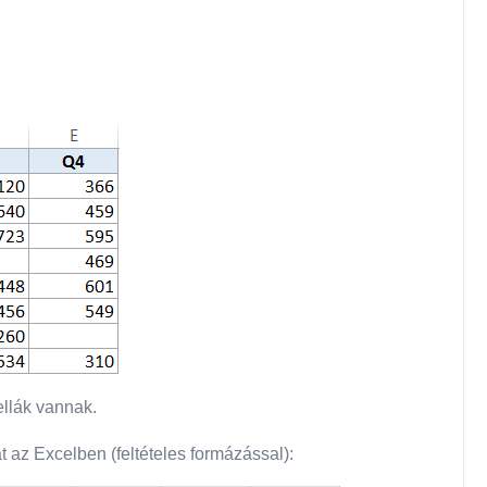
ellák vannak.
t az Excelben (feltételes formázással):