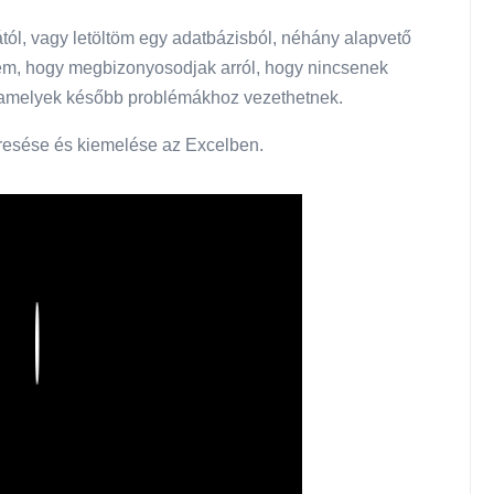
ától, vagy letöltöm egy adatbázisból, néhány alapvető
zem, hogy megbizonyosodjak arról, hogy nincsenek
 amelyek később problémákhoz vezethetnek.
eresése és kiemelése az Excelben.
Play