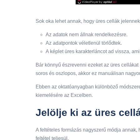
Sok oka lehet annak, hogy üres cellák jelenn
Az adatok nem állnak rendelkezésre.
Az adatpontok véletlenül törlődtek.
A képlet üres karakterláncot ad vissza, am
Bár könnyű észrevenni ezeket az üres cellákat 
soros és oszlopos, akkor ez manuálisan nagyo
Ebben az oktatóanyagban különböző módszerek
kiemelésére az Excelben.
Jelölje ki az üres cel
A feltételes formázás nagyszerű módja annak, h
feltétel teljesül.