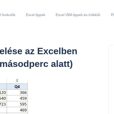
l funkciók
Excel tippek
Excel VBA tippek és trükkök
P
melése az Excelben
 másodperc alatt)