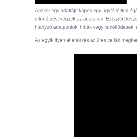
Amikor egy adatfájlt kapok egy ügyféltől/kollég
ellenőrzést végzek az adatokon. Ezt azért tes
hiányzó adatpontok, hibák vagy ismétlődések,
Az egyik ilyen ellenőrzés az üres cellák megk