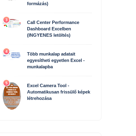
formázás)
3
Call Center Performance
Dashboard Excelben
(INGYENES letöltés)
4
Több munkalap adatait
egyesítheti egyetlen Excel -
munkalapba
5
Excel Camera Tool -
Automatikusan frissülő képek
létrehozása