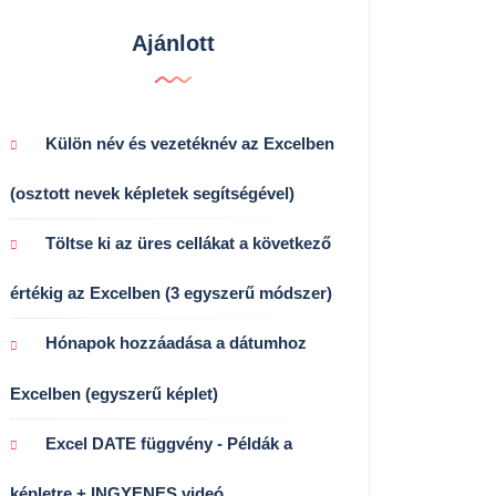
Ajánlott
Külön név és vezetéknév az Excelben
(osztott nevek képletek segítségével)
Töltse ki az üres cellákat a következő
értékig az Excelben (3 egyszerű módszer)
Hónapok hozzáadása a dátumhoz
Excelben (egyszerű képlet)
Excel DATE függvény - Példák a
képletre + INGYENES videó