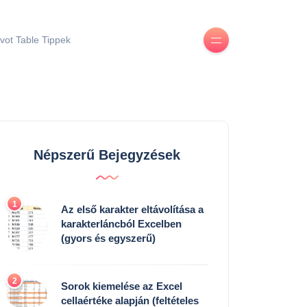
ivot Table Tippek
Népszerű Bejegyzések
1
Az első karakter eltávolítása a
karakterláncból Excelben
(gyors és egyszerű)
2
Sorok kiemelése az Excel
cellaértéke alapján (feltételes