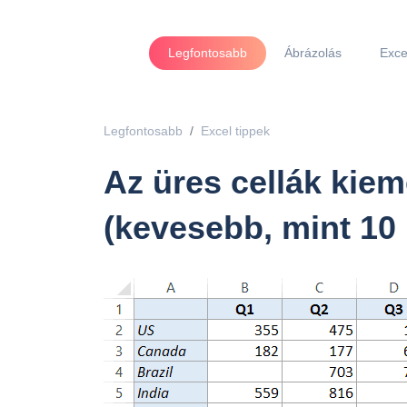
Legfontosabb
Ábrázolás
Exce
Legfontosabb
Excel tippek
Az üres cellák kie
(kevesebb, mint 10