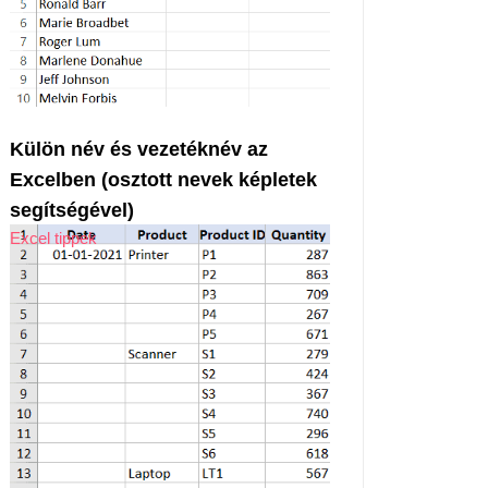
Külön név és vezetéknév az
Excelben (osztott nevek képletek
segítségével)
Excel tippek