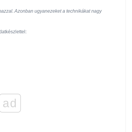
mazzal. Azonban ugyanezeket a technikákat nagy
atkészlettel:
ad