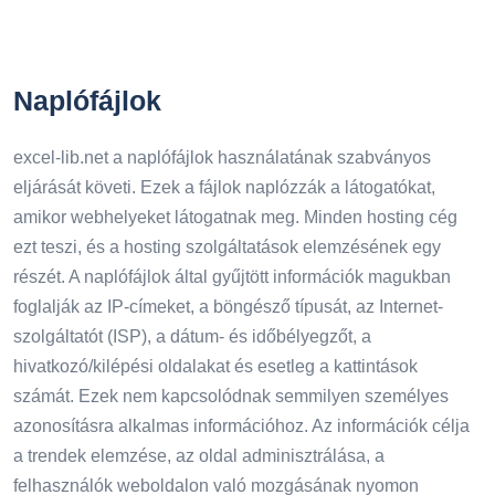
Naplófájlok
excel-lib.net a naplófájlok használatának szabványos
eljárását követi. Ezek a fájlok naplózzák a látogatókat,
amikor webhelyeket látogatnak meg. Minden hosting cég
ezt teszi, és a hosting szolgáltatások elemzésének egy
részét. A naplófájlok által gyűjtött információk magukban
foglalják az IP-címeket, a böngésző típusát, az Internet-
szolgáltatót (ISP), a dátum- és időbélyegzőt, a
hivatkozó/kilépési oldalakat és esetleg a kattintások
számát. Ezek nem kapcsolódnak semmilyen személyes
azonosításra alkalmas információhoz. Az információk célja
a trendek elemzése, az oldal adminisztrálása, a
felhasználók weboldalon való mozgásának nyomon