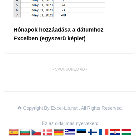
Hónapok hozzáadása a dátumhoz
Excelben (egyszerű képlet)
- SPONSORED AD -
� Copyright By Excel-Lib.net
. All Rights Reserved.
Ez az oldal más nyelveken: