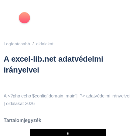
Legfontosabb
oldalakat
A excel-lib.net adatvédelmi
irányelvei
A <?php echo $config['domain_main']; ?> adatvédelmi irányelvei
| oldalakat 2026
Tartalomjegyzék