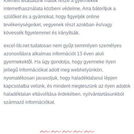
Kiemelt feladatunk másik része a gyermekek
internethasználata közbeni védelme. Arra bátorítjuk a
szülőket és a gyámokat, hogy figyeljék online
tevékenységeiket, vegyenek részt azokban és/vagy
kövessék figyelemmel és irányítsák.
excel-lib.net tudatosan nem gyűjt semmilyen személyes
azonosításra alkalmas információt 13 éven aluli
gyermekektől. Ha úgy gondolja, hogy gyermeke ilyen
jellegű információkat adott meg webhelyünkön,
nyomatékosan javasoljuk, hogy haladéktalanul lépjen
kapcsolatba velünk, és mindent megteszünk az ilyen adatok
haladéktalan eltávolítása érdekében. nyilvántartásunkból
származó információkat.