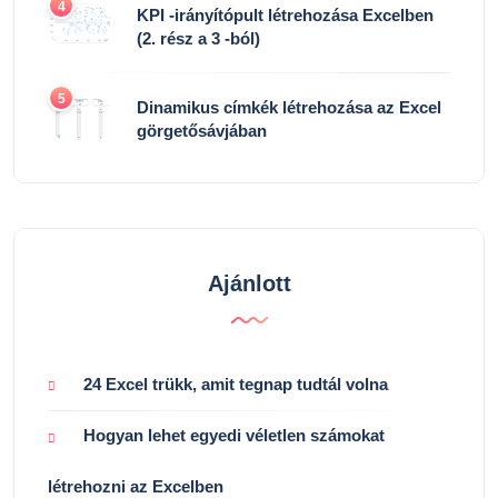
4
KPI -irányítópult létrehozása Excelben
(2. rész a 3 -ból)
5
Dinamikus címkék létrehozása az Excel
görgetősávjában
Ajánlott
24 Excel trükk, amit tegnap tudtál volna
Hogyan lehet egyedi véletlen számokat
létrehozni az Excelben