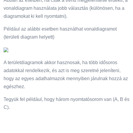
Abban az esetben, ha csak a trend megjelenítése érdekli, a
vonaldiagram használata jobb választás (különösen, ha a
diagramokat ki kell nyomtatni).
Például az alábbi esetben használhat vonaldiagramot
(területi diagram helyett)
A területdiagramok akkor hasznosak, ha több idősoros
adatokkal rendelkezik, és azt is meg szeretné jeleníteni,
hogy az egyes adathalmazok mennyiben járulnak hozzá az
egészhez.
Tegyük fel például, hogy három nyomtatósorom van (A, B és
C).