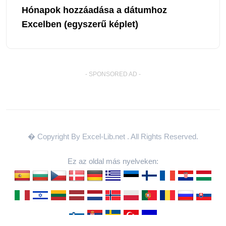
Hónapok hozzáadása a dátumhoz
Excelben (egyszerű képlet)
- SPONSORED AD -
� Copyright By Excel-Lib.net
. All Rights Reserved.
Ez az oldal más nyelveken: