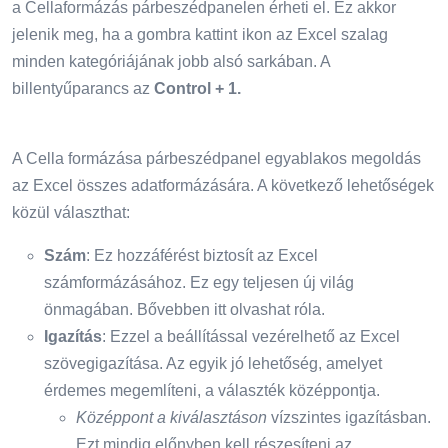
a Cellaformázás párbeszédpanelen érheti el. Ez akkor
jelenik meg, ha a gombra kattint
ikon az Excel szalag
minden kategóriájának jobb alsó sarkában. A
billentyűparancs az
Control + 1.
A Cella formázása párbeszédpanel egyablakos megoldás
az Excel összes adatformázására. A következő lehetőségek
közül választhat:
Szám
: Ez hozzáférést biztosít az Excel
számformázásához. Ez egy teljesen új világ
önmagában. Bővebben itt olvashat róla.
Igazítás
: Ezzel a beállítással vezérelhető az Excel
szövegigazítása. Az egyik jó lehetőség, amelyet
érdemes megemlíteni, a választék középpontja.
Középpont a kiválasztáson
vízszintes igazításban.
Ezt mindig előnyben kell részesíteni az