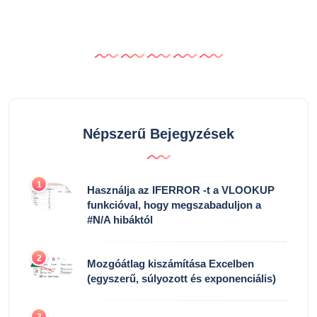
Népszerű Bejegyzések
1
Használja az IFERROR -t a VLOOKUP
funkcióval, hogy megszabaduljon a
#N/A hibáktól
2
Mozgóátlag kiszámítása Excelben
(egyszerű, súlyozott és exponenciális)
3