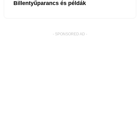
Billentyűparancs és példák
- SPONSORED AD -
� Copyright By Excel-Lib.net
. All Rights Reserved.
Ez az oldal más nyelveken: