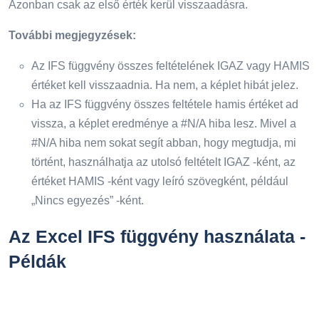
Azonban csak az első érték kerül visszaadásra.
További megjegyzések:
Az IFS függvény összes feltételének IGAZ vagy HAMIS
értéket kell visszaadnia. Ha nem, a képlet hibát jelez.
Ha az IFS függvény összes feltétele hamis értéket ad
vissza, a képlet eredménye a #N/A hiba lesz. Mivel a
#N/A hiba nem sokat segít abban, hogy megtudja, mi
történt, használhatja az utolsó feltételt IGAZ -ként, az
értéket HAMIS -ként vagy leíró szövegként, például
„Nincs egyezés” -ként.
Az Excel IFS függvény használata -
Példák