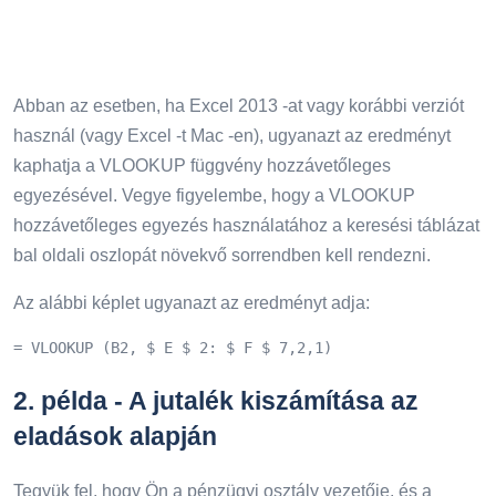
Abban az esetben, ha Excel 2013 -at vagy korábbi verziót
használ (vagy Excel -t Mac -en), ugyanazt az eredményt
kaphatja a VLOOKUP függvény hozzávetőleges
egyezésével. Vegye figyelembe, hogy a VLOOKUP
hozzávetőleges egyezés használatához a keresési táblázat
bal oldali oszlopát növekvő sorrendben kell rendezni.
Az alábbi képlet ugyanazt az eredményt adja:
= VLOOKUP (B2, $ E $ 2: $ F $ 7,2,1)
2. példa - A jutalék kiszámítása az
eladások alapján
Tegyük fel, hogy Ön a pénzügyi osztály vezetője, és a