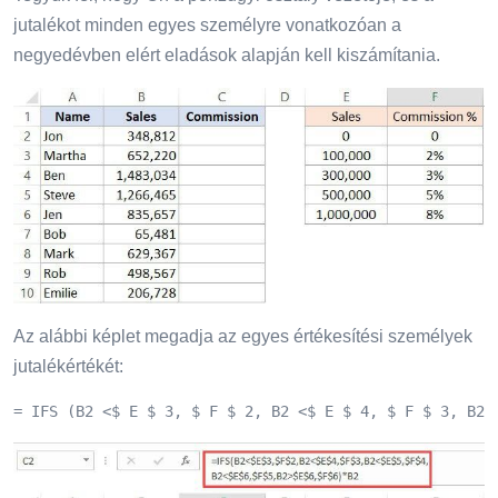
jutalékot minden egyes személyre vonatkozóan a
negyedévben elért eladások alapján kell kiszámítania.
Az alábbi képlet megadja az egyes értékesítési személyek
jutalékértékét:
= IFS (B2 <$ E $ 3, $ F $ 2, B2 <$ E $ 4, $ F $ 3, B2 