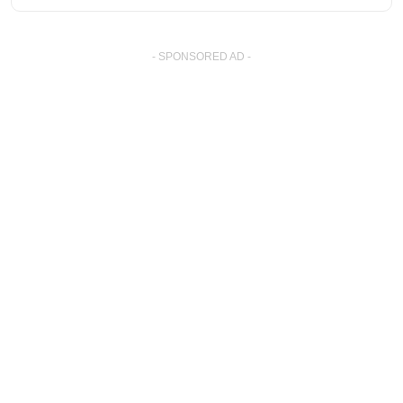
- SPONSORED AD -
� Copyright By Excel-Lib.net
. All Rights Reserved.
Ez az oldal más nyelveken:
Back to Top