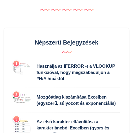
Népszerű Bejegyzések
1
Használja az IFERROR -t a VLOOKUP
funkcióval, hogy megszabaduljon a
#N/A hibáktól
2
Mozgóátlag kiszámítása Excelben
(egyszerű, súlyozott és exponenciális)
3
Az első karakter eltávolítása a
karakterláncból Excelben (gyors és