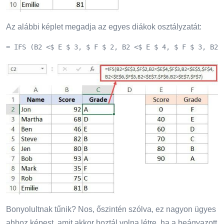
Az alábbi képlet megadja az egyes diákok osztályzatát:
= IFS (B2 <$ E $ 3, $ F $ 2, B2 <$ E $ 4, $ F $ 3, B2 
Bonyolultnak tűnik? Nos, őszintén szólva, ez nagyon ügyes
ahhoz képest, amit akkor hoztál volna létre, ha a beágyazott