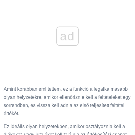
ad
Amint korábban említettem, ez a funkció a legalkalmasabb
olyan helyzetekre, amikor ellenőriznie kell a feltételeket egy
sorrendben, és vissza kell adnia az első teljesített feltétel
értékét.
Ez ideális olyan helyzetekben, amikor osztályoznia kell a
diákokat, vagy jutalékot kell találnia az értékesítési csapat