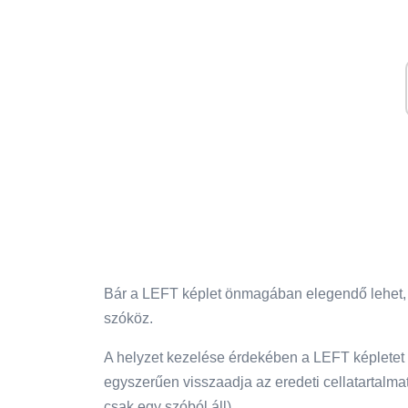
Bár a LEFT képlet önmagában elegendő lehet, h
szóköz.
A helyzet kezelése érdekében a LEFT képlet
egyszerűen visszaadja az eredeti cellatartalmat
csak egy szóból áll).