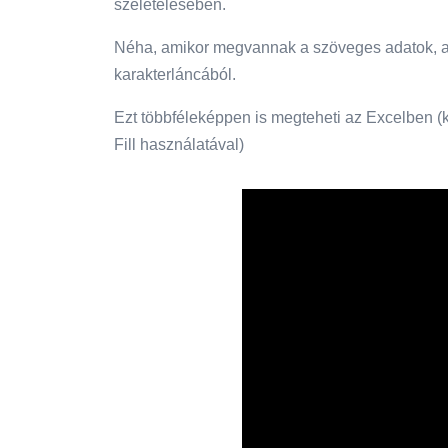
szeletelésében.
Néha, amikor megvannak a szöveges adatok, ak
karakterláncából.
Ezt többféleképpen is megteheti az Excelben (
Fill használatával)