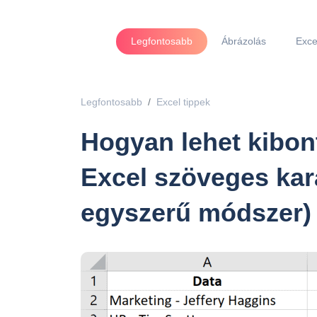
Legfontosabb
Ábrázolás
Exce
Legfontosabb
Excel tippek
Hogyan lehet kibont
Excel szöveges kar
egyszerű módszer)