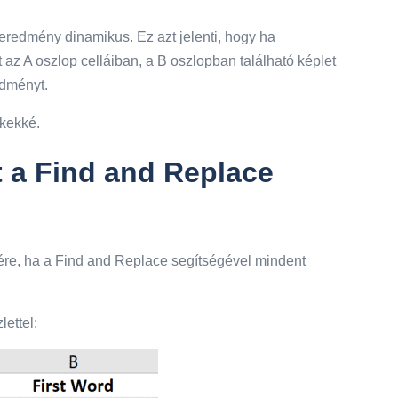
redmény dinamikus. Ez azt jelenti, hogy ha
 az A oszlop celláiban, a B oszlopban található képlet
edményt.
ékekké.
t a Find and Replace
ére, ha a Find and Replace segítségével mindent
lettel: