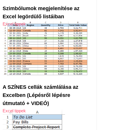
Szimbólumok megjelenítése az
Excel legördülő listáiban
Excel tippek
A SZÍNES cellák számlálása az
Excelben (Lépésről lépésre
útmutató + VIDEÓ)
Excel tippek