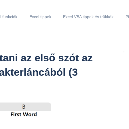
l funkciók
Excel tippek
Excel VBA tippek és trükkök
P
ani az első szót az
akterláncából (3