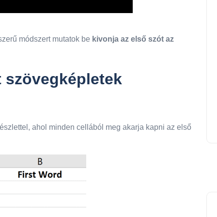
zerű módszert mutatok be
kivonja az első szót az
t szövegképletek
észlettel, ahol minden cellából meg akarja kapni az első