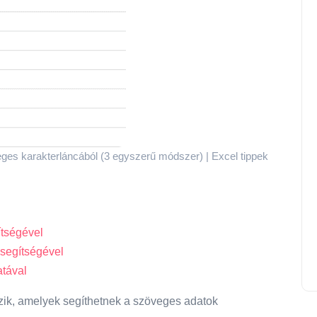
eges karakterláncából (3 egyszerű módszer) | Excel tippek
ítségével
 segítségével
atával
zik, amelyek segíthetnek a szöveges adatok