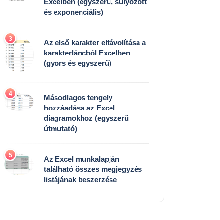
Excelben (egyszerű, súlyozott
és exponenciális)
3
Az első karakter eltávolítása a
karakterláncból Excelben
(gyors és egyszerű)
4
Másodlagos tengely
hozzáadása az Excel
diagramokhoz (egyszerű
útmutató)
5
Az Excel munkalapján
található összes megjegyzés
listájának beszerzése