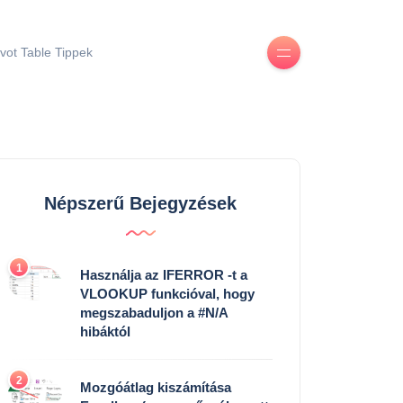
ivot Table Tippek
Népszerű Bejegyzések
1
Használja az IFERROR -t a
VLOOKUP funkcióval, hogy
megszabaduljon a #N/A
hibáktól
2
Mozgóátlag kiszámítása