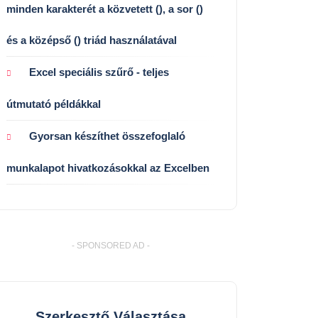
minden karakterét a közvetett (), a sor ()
és a középső () triád használatával
Excel speciális szűrő - teljes
útmutató példákkal
Gyorsan készíthet összefoglaló
munkalapot hivatkozásokkal az Excelben
- SPONSORED AD -
Szerkesztő Választása