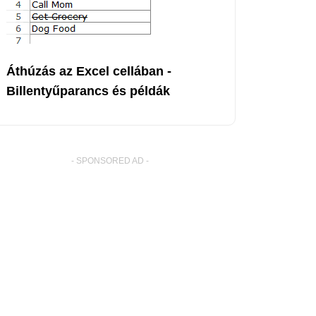
Áthúzás az Excel cellában -
Billentyűparancs és példák
- SPONSORED AD -