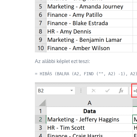
Az alábbi képlet ezt teszi:
= HIBÁS (BALRA (A2, FIND ("", A2) -1), A2