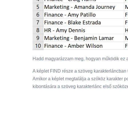
Hadd magyarázzam meg, hogyan működik ez a 
A képlet FIND része a szöveg karakterláncban 
Amikor a képlet megtalálja a szóköz karakter p
kibontására a szöveg karakterlánc első szóköze