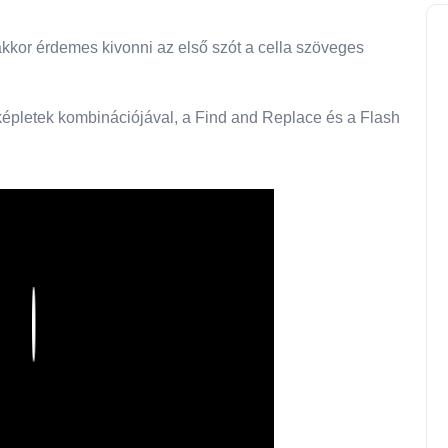
kor érdemes kivonni az első szót a cella szöveges
képletek kombinációjával, a Find and Replace és a Flash
Play