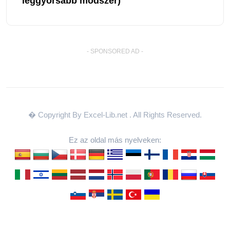
leggyorsabb módszer)
- SPONSORED AD -
� Copyright By Excel-Lib.net
. All Rights Reserved.
Ez az oldal más nyelveken: