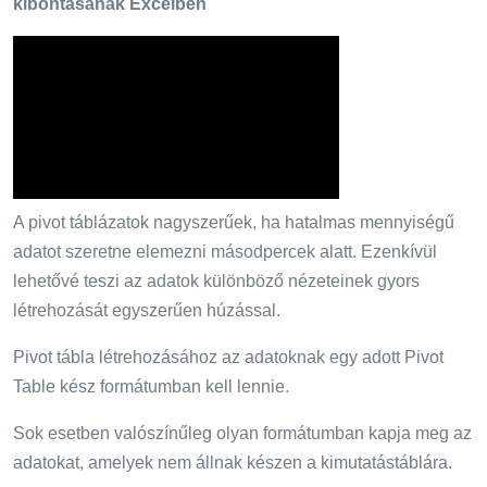
kibontásának Excelben
A pivot táblázatok nagyszerűek, ha hatalmas mennyiségű
adatot szeretne elemezni másodpercek alatt. Ezenkívül
lehetővé teszi az adatok különböző nézeteinek gyors
létrehozását egyszerűen húzással.
Pivot tábla létrehozásához az adatoknak egy adott Pivot
Table kész formátumban kell lennie.
Sok esetben valószínűleg olyan formátumban kapja meg az
adatokat, amelyek nem állnak készen a kimutatástáblára.