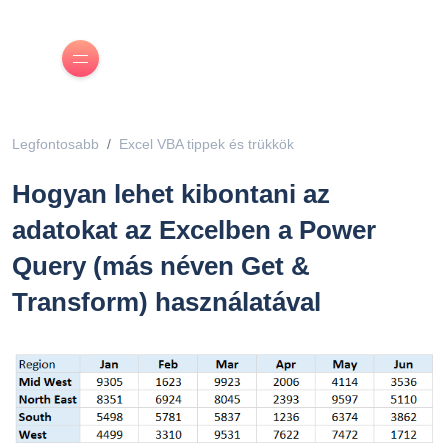
Legfontosabb
Excel VBA tippek és trükkök
Hogyan lehet kibontani az
adatokat az Excelben a Power
Query (más néven Get &
Transform) használatával