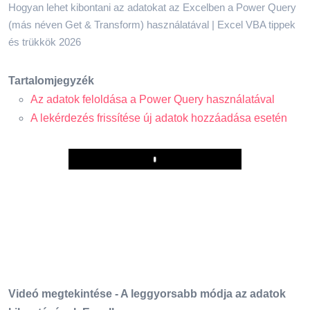
Hogyan lehet kibontani az adatokat az Excelben a Power Query
(más néven Get & Transform) használatával | Excel VBA tippek
és trükkök 2026
Tartalomjegyzék
Az adatok feloldása a Power Query használatával
A lekérdezés frissítése új adatok hozzáadása esetén
Play
Videó megtekintése - A leggyorsabb módja az adatok