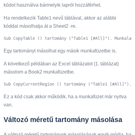
kódot használva bármelyik lapról hozzáférhet.
Ha rendelkezik Table1 nevű táblával, akkor az alábbi
kóddal másolhatja át a Sheet2 -re.
Sub CopyTable () tartomány ("Table1 [#All]"). Munkalap
Egy tartományt másolhat egy másik munkafüzetbe is.
A következő példában az Excel táblázatot (1. táblázat)
másolom a Book2 munkafüzetbe.
Sub CopyCurrentRegion () tartomány ("Table1 [#All]"). 
Ez a kód csak akkor működik, ha a munkafüzet már nyitva
van.
Változó méretű tartomány másolása
A változó méretű tartományok másolásának egyik módja, ha