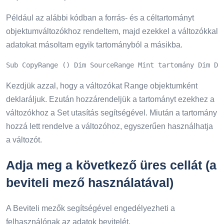
Például az alábbi kódban a forrás- és a céltartományt
objektumváltozókhoz rendeltem, majd ezekkel a változókkal
adatokat másoltam egyik tartományból a másikba.
Sub CopyRange () Dim SourceRange Mint tartomány Dim De
Kezdjük azzal, hogy a változókat Range objektumként
deklaráljuk. Ezután hozzárendeljük a tartományt ezekhez a
változókhoz a Set utasítás segítségével. Miután a tartomány
hozzá lett rendelve a változóhoz, egyszerűen használhatja
a változót.
Adja meg a következő üres cellát (a
beviteli mező használatával)
A Beviteli mezők segítségével engedélyezheti a
felhasználónak az adatok bevitelét.