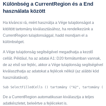
Különbség a CurrentRegion és a End
használata között
Ha kíváncsi rá, miért használja a Vége tulajdonságot a
kitöltött tartomány kiválasztásához, ha rendelkezünk a
CurrentRegion tulajdonsággal, hadd mondjam el a
különbséget.
A Vége tulajdonság segítségével megadhatja a kezdő
cellát. Például, ha az adatai A1: D20 formátumban vannak,
de az első sor fejléc, akkor a Vége tulajdonság segítségével
kiválaszthatja az adatokat a fejlécek nélkül (az alábbi kód
használatával).
Sub SelectFilledCells () tartomány ("A2", tartomány ("
De a CurrentRegion automatikusan kiválasztja a teljes
adatkészletet, beleértve a fejléceket is.