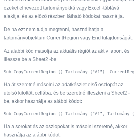
ezeket elnevezett tartományokká vagy Excel -táblává
alakítja, és az előző részben látható kódokat használja.
De ha ezt nem tudja megtenni, használhatja a
tartományobjektum CurrentRegion vagy End tulajdonságát.
Az alábbi kód másolja az aktuális régiót az aktív lapon, és
illessze be a Sheet2 -be.
Sub CopyCurrentRegion () Tartomány ("A1"). CurrentRegi
Ha át szeretné másolni az adatkészlet első oszlopát az
utolsó kitöltött cellába, és be szeretné illeszteni a Sheet2 -
be, akkor használja az alábbi kódot:
Sub CopyCurrentRegion () Tartomány ("A1", Tartomány ("
Ha a sorokat és az oszlopokat is másolni szeretné, akkor
használja az alábbi kódot: