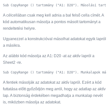
Sub CopyRange () tartomány ("A1: D20"). Másolási tarto
A célcellában csak meg kell adnia a bal felső cella címét. A
kód automatikusan másolja a pontos másolt tartományt a
rendeltetési helyre.
Ugyanezzel a konstrukcióval másolhat adatokat egyik lapról
a másikra.
Az alábbi kód másolja az A1: D20 -at az aktív lapról a
Sheet2 -re.
Sub CopyRange () tartomány ("A1: D20"). Munkalapok más
A fentiek másolják az adatokat az aktív lapról. Ezért a kód
futtatása előtt győződjön meg arról, hogy az adatlap az aktív
lap. A biztonság érdekében megadhatja a munkalap nevét
is, miközben másolja az adatokat.