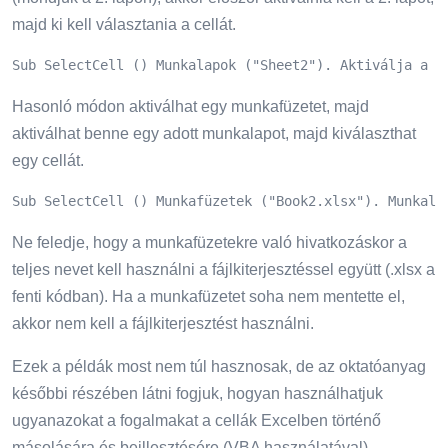
majd ki kell választania a cellát.
Sub SelectCell () Munkalapok ("Sheet2"). Aktiválja a t
Hasonló módon aktiválhat egy munkafüzetet, majd
aktiválhat benne egy adott munkalapot, majd kiválaszthat
egy cellát.
Sub SelectCell () Munkafüzetek ("Book2.xlsx"). Munkala
Ne feledje, hogy a munkafüzetekre való hivatkozáskor a
teljes nevet kell használni a fájlkiterjesztéssel együtt (.xlsx a
fenti kódban). Ha a munkafüzetet soha nem mentette el,
akkor nem kell a fájlkiterjesztést használni.
Ezek a példák most nem túl hasznosak, de az oktatóanyag
későbbi részében látni fogjuk, hogyan használhatjuk
ugyanazokat a fogalmakat a cellák Excelben történő
másolására és beillesztésére (VBA használatával).