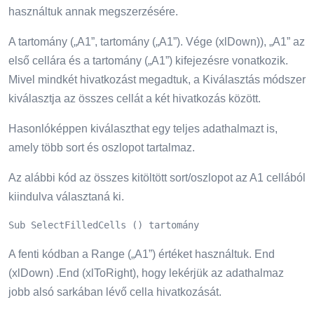
használtuk annak megszerzésére.
A tartomány („A1”, tartomány („A1”). Vége (xlDown)), „A1” az
első cellára és a tartomány („A1”) kifejezésre vonatkozik.
Mivel mindkét hivatkozást megadtuk, a Kiválasztás módszer
kiválasztja az összes cellát a két hivatkozás között.
Hasonlóképpen kiválaszthat egy teljes adathalmazt is,
amely több sort és oszlopot tartalmaz.
Az alábbi kód az összes kitöltött sort/oszlopot az A1 cellából
kiindulva választaná ki.
Sub SelectFilledCells () tartomány
A fenti kódban a Range („A1”) értéket használtuk. End
(xlDown) .End (xlToRight), hogy lekérjük az adathalmaz
jobb alsó sarkában lévő cella hivatkozását.