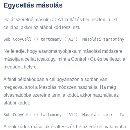
Egycellás másolás
Ha át szeretné másolni az A1 cellát és beilleszteni a D1
cellába, akkor az alábbi kód teszi ezt.
Sub CopyCell () tartomány ("A1"). Másolási tartomány (
Ne feledje, hogy a tartományobjektum másolási módszere
másolja a cellát (csakúgy, mint a Control +C), és beilleszti a
megadott helyre.
A fenti példakódban a cél ugyanazon a sorban van
megadva, ahol a Másolás módszert használja. Ha még
olvashatóbbá szeretné tenni a kódot, akkor használja az
alábbi kódot:
Sub CopyCell () tartomány ("A1"). Másolási cél: = Tart
A fenti kódok másolják és illesszék be az értéket, valamint a