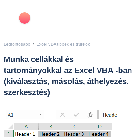
Legfontosabb
Excel VBA tippek és trükkök
Munka cellákkal és
tartományokkal az Excel VBA -ban
(kiválasztás, másolás, áthelyezés,
szerkesztés)