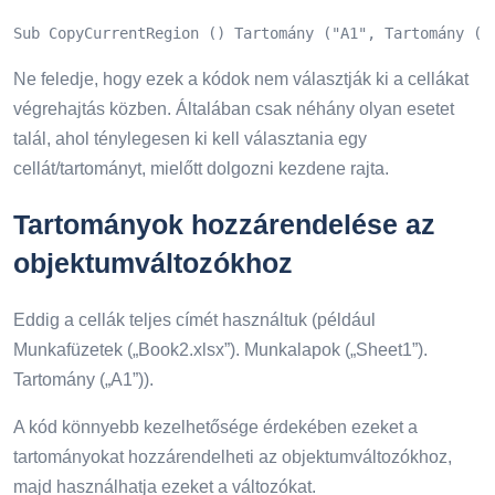
Sub CopyCurrentRegion () Tartomány ("A1", Tartomány ("
Ne feledje, hogy ezek a kódok nem választják ki a cellákat
végrehajtás közben. Általában csak néhány olyan esetet
talál, ahol ténylegesen ki kell választania egy
cellát/tartományt, mielőtt dolgozni kezdene rajta.
Tartományok hozzárendelése az
objektumváltozókhoz
Eddig a cellák teljes címét használtuk (például
Munkafüzetek („Book2.xlsx”). Munkalapok („Sheet1”).
Tartomány („A1”)).
A kód könnyebb kezelhetősége érdekében ezeket a
tartományokat hozzárendelheti az objektumváltozókhoz,
majd használhatja ezeket a változókat.