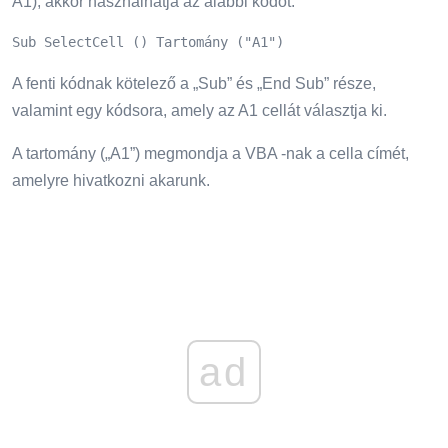
A1), akkor használhatja az alábbi kódot:
Sub SelectCell () Tartomány ("A1")
A fenti kódnak kötelező a „Sub” és „End Sub” része,
valamint egy kódsora, amely az A1 cellát választja ki.
A tartomány („A1”) megmondja a VBA -nak a cella címét,
amelyre hivatkozni akarunk.
ad