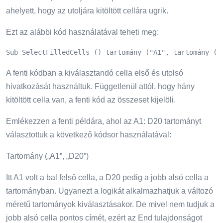
ahelyett, hogy az utoljára kitöltött cellára ugrik.
Ezt az alábbi kód használatával teheti meg:
Sub SelectFilledCells () tartomány ("A1", tartomány ("
A fenti kódban a kiválasztandó cella első és utolsó
hivatkozását használtuk. Függetlenül attól, hogy hány
kitöltött cella van, a fenti kód az összeset kijelöli.
Emlékezzen a fenti példára, ahol az A1: D20 tartományt
választottuk a következő kódsor használatával:
Tartomány („A1”, „D20”)
Itt A1 volt a bal felső cella, a D20 pedig a jobb alsó cella a
tartományban. Ugyanezt a logikát alkalmazhatjuk a változó
méretű tartományok kiválasztásakor. De mivel nem tudjuk a
jobb alsó cella pontos címét, ezért az End tulajdonságot