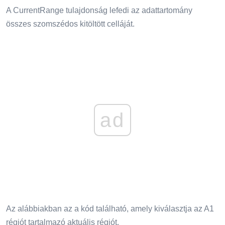
A CurrentRange tulajdonság lefedi az adattartomány
összes szomszédos kitöltött celláját.
ad
Az alábbiakban az a kód található, amely kiválasztja az A1
régiót tartalmazó aktuális régiót.