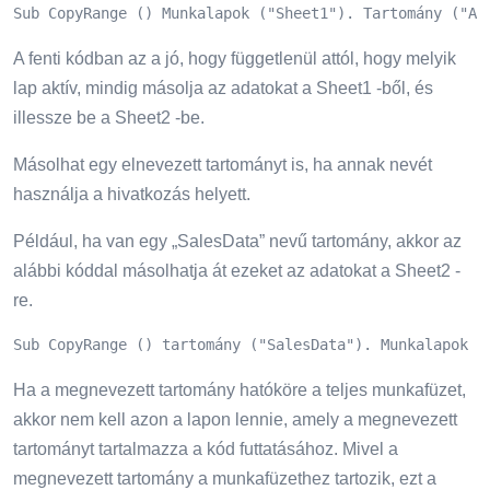
Sub CopyRange () Munkalapok ("Sheet1"). Tartomány ("A1
A fenti kódban az a jó, hogy függetlenül attól, hogy melyik
lap aktív, mindig másolja az adatokat a Sheet1 -ből, és
illessze be a Sheet2 -be.
Másolhat egy elnevezett tartományt is, ha annak nevét
használja a hivatkozás helyett.
Például, ha van egy „SalesData” nevű tartomány, akkor az
alábbi kóddal másolhatja át ezeket az adatokat a Sheet2 -
re.
Sub CopyRange () tartomány ("SalesData"). Munkalapok m
Ha a megnevezett tartomány hatóköre a teljes munkafüzet,
akkor nem kell azon a lapon lennie, amely a megnevezett
tartományt tartalmazza a kód futtatásához. Mivel a
megnevezett tartomány a munkafüzethez tartozik, ezt a