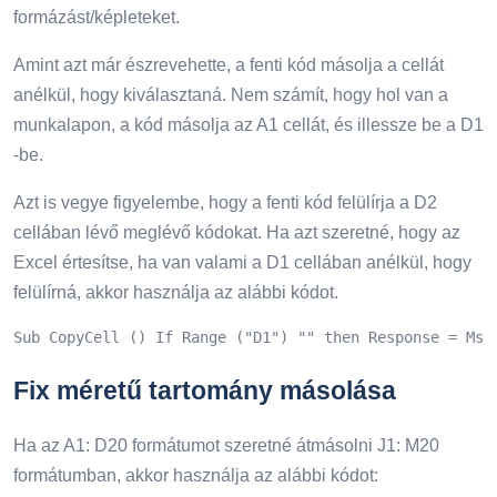
formázást/képleteket.
Amint azt már észrevehette, a fenti kód másolja a cellát
anélkül, hogy kiválasztaná. Nem számít, hogy hol van a
munkalapon, a kód másolja az A1 cellát, és illessze be a D1
-be.
Azt is vegye figyelembe, hogy a fenti kód felülírja a D2
cellában lévő meglévő kódokat. Ha azt szeretné, hogy az
Excel értesítse, ha van valami a D1 cellában anélkül, hogy
felülírná, akkor használja az alábbi kódot.
Sub CopyCell () If Range ("D1") "" then Response = Msg
Fix méretű tartomány másolása
Ha az A1: D20 formátumot szeretné átmásolni J1: M20
formátumban, akkor használja az alábbi kódot: