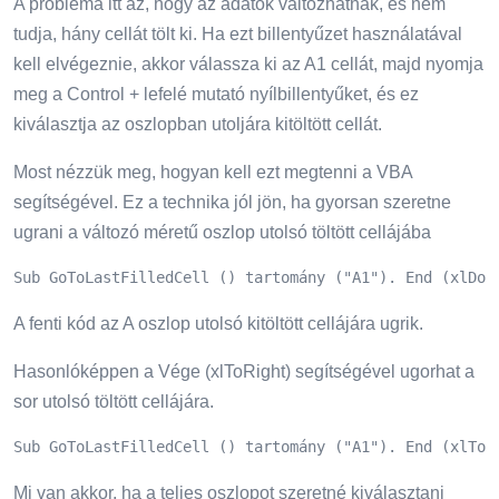
A probléma itt az, hogy az adatok változhatnak, és nem
tudja, hány cellát tölt ki. Ha ezt billentyűzet használatával
kell elvégeznie, akkor válassza ki az A1 cellát, majd nyomja
meg a Control + lefelé mutató nyílbillentyűket, és ez
kiválasztja az oszlopban utoljára kitöltött cellát.
Most nézzük meg, hogyan kell ezt megtenni a VBA
segítségével. Ez a technika jól jön, ha gyorsan szeretne
ugrani a változó méretű oszlop utolsó töltött cellájába
Sub GoToLastFilledCell () tartomány ("A1"). End (xlDow
A fenti kód az A oszlop utolsó kitöltött cellájára ugrik.
Hasonlóképpen a Vége (xlToRight) segítségével ugorhat a
sor utolsó töltött cellájára.
Sub GoToLastFilledCell () tartomány ("A1"). End (xlToR
Mi van akkor, ha a teljes oszlopot szeretné kiválasztani