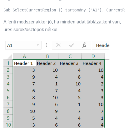
Sub SelectCurrentRegion () tartomány ("A1"). CurrentRe
A fenti módszer akkor jó, ha minden adat táblázatként van,
üres sorok/oszlopok nélkül.