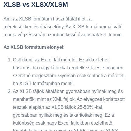
XLSB vs XLSX/XLSM
Ami az XLSB formátum használatát illeti, a
méretcsökkentés óriási előny. Az XLSB formátummal való
munkavégzés során azonban kissé óvatosnak kell lennie.
Az XLSB formátum előnyei:
Csökkenti az Excel fájl méretét. Ez akkor lehet
hasznos, ha nagy fájlokkal rendelkezik, és e -mailben
szeretné megosztani. Gyorsan csökkentheti a méretet,
ha XLSB formátumban menti.
Az XLSB fájlok általában gyorsabban nyílnak meg és
menthetők, mint az XML fájlok. Az elvégzett korlátozott
tesztek alapján az XLSB fájlok 25-50% -kal
gyorsabban nyíltak meg és takarítottak meg. Ez a
különbség csak nagy Excel fájlokban észlelhető.
Kisebb fájlok esetén mind az XLSB, mind az XLSX