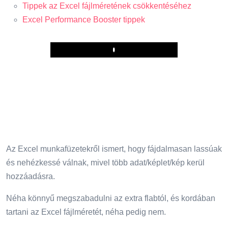
Tippek az Excel fájlméretének csökkentéséhez
Excel Performance Booster tippek
Play
Az Excel munkafüzetekről ismert, hogy fájdalmasan lassúak
és nehézkessé válnak, mivel több adat/képlet/kép kerül
hozzáadásra.
Néha könnyű megszabadulni az extra flabtól, és kordában
tartani az Excel fájlméretét, néha pedig nem.