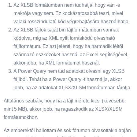
Az XLSB formátumban nem tudhatja, hogy van -e
makrója vagy sem. Ez kockázatosabbá teszi, mivel
valaki rosszindulatú kód végrehajtására használhatja.
Az XLSB fájlok saját bin fájlformátumban vannak
kódolva, míg az XML nyílt forráskódú olvasható
fájlformátum. Ez azt jelenti, hogy ha harmadik féltől
származó eszközöket használ az Excel segítségével,
akkor jobb, ha XML formátumot használ.
A Power Query nem tud adatokat olvasni egy XLSB
fájlból. Tehát ha a Power Query -t használja, akkor
jobb, ha az adatokat XLSX/XLSM formátumban tárolja.
Általános szabály, hogy ha a fájl mérete kicsi (kevesebb,
mint 5 MB), akkor jobb, ha ragaszkodik az XLSX/XLSM
formátumokhoz.
Az emberektől hallottam és sok fórumon olvasottak alapján