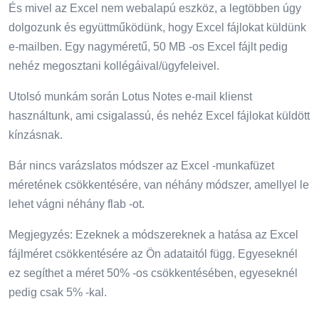
És mivel az Excel nem webalapú eszköz, a legtöbben úgy
dolgozunk és együttműködünk, hogy Excel fájlokat küldünk
e-mailben. Egy nagyméretű, 50 MB -os Excel fájlt pedig
nehéz megosztani kollégáival/ügyfeleivel.
Utolsó munkám során Lotus Notes e-mail klienst
használtunk, ami csigalassú, és nehéz Excel fájlokat küldött
kínzásnak.
Bár nincs varázslatos módszer az Excel -munkafüzet
méretének csökkentésére, van néhány módszer, amellyel le
lehet vágni néhány flab -ot.
Megjegyzés: Ezeknek a módszereknek a hatása az Excel
fájlméret csökkentésére az Ön adataitól függ. Egyeseknél
ez segíthet a méret 50% -os csökkentésében, egyeseknél
pedig csak 5% -kal.