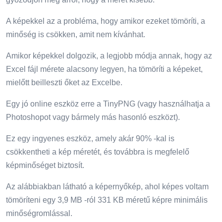
A képekkel az a probléma, hogy amikor ezeket tömöríti, a
minőség is csökken, amit nem kívánhat.
Amikor képekkel dolgozik, a legjobb módja annak, hogy az
Excel fájl mérete alacsony legyen, ha tömöríti a képeket,
mielőtt beilleszti őket az Excelbe.
Egy jó online eszköz erre a TinyPNG (vagy használhatja a
Photoshopot vagy bármely más hasonló eszközt).
Ez egy ingyenes eszköz, amely akár 90% -kal is
csökkentheti a kép méretét, és továbbra is megfelelő
képminőséget biztosít.
Az alábbiakban látható a képernyőkép, ahol képes voltam
tömöríteni egy 3,9 MB -ról 331 KB méretű képre minimális
minőségromlással.