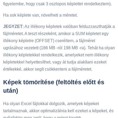
figyelembe, hogy csak 3 oszlopos képlettel rendelkeztem).
Ha sok képlete van, növelheti a méretet.
JEGYZET
: Az illékony képletek valóban felduzzaszthatják a
fájlméretet. A teszt részeként, amikor a SUM képletet egy
illékony képletre (OFFSET) cseréltem, a fájlméret
ugrásához vezetett (186 MB -ról 198 MB -ra). Tehát ha olyan
illékony képletekkel rendelkezik, amelyeket nem illékony
képletekkel helyettesíthet, vagy át tudja alakítani ezeket
értékekké, akkor segít csökkenteni a fájlméretet.
Képek tömörítése (feltöltés előtt és
után)
Ha olyan Excel fájlokkal dolgozik, amelyek képeket
tartalmaznak, akkor optimalizálnia kell ezeket a képeket, és
győződjön meg arról, hogy a méret kisebb.