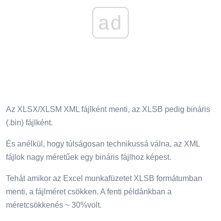
ad
Az XLSX/XLSM XML fájlként menti, az XLSB pedig bináris
(.bin) fájlként.
És anélkül, hogy túlságosan technikussá válna, az XML
fájlok nagy méretűek egy bináris fájlhoz képest.
Tehát amikor az Excel munkafüzetet XLSB formátumban
menti, a fájlméret csökken. A fenti példánkban a
méretcsökkenés ~ 30%volt.