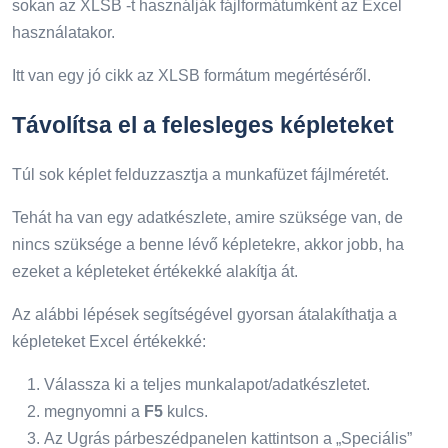
sokan az XLSB -t használják fájlformátumként az Excel
használatakor.
Itt van egy jó cikk az XLSB formátum megértéséről.
Távolítsa el a felesleges képleteket
Túl sok képlet felduzzasztja a munkafüzet fájlméretét.
Tehát ha van egy adatkészlete, amire szüksége van, de
nincs szüksége a benne lévő képletekre, akkor jobb, ha
ezeket a képleteket értékekké alakítja át.
Az alábbi lépések segítségével gyorsan átalakíthatja a
képleteket Excel értékekké:
Válassza ki a teljes munkalapot/adatkészletet.
megnyomni a
F5
kulcs.
Az Ugrás párbeszédpanelen kattintson a „Speciális”