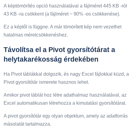
A képtömörítés opció használatával a fájlméret 445 KB -ról
43 KB -ra csökkent (a fájlméret ~ 90% -os csökkenése).
Ez a képtől is függne. A már tömörített kép nem vezethet
hatalmas méretcsökkenéshez.
Távolítsa el a Pivot gyorsítótárat a
helytakarékosság érdekében
Ha Pivot táblákkal dolgozik, és nagy Excel fájlokkal küzd, a
Pivot gyorsítótár ismerete hasznos lehet.
Amikor pivot táblát hoz létre adathalmaz használatával, az
Excel automatikusan létrehozza a kimutatási gyorsítótárat.
A pivot gyorsítótár egy olyan objektum, amely az adatforrás
másolatát tartalmazza.