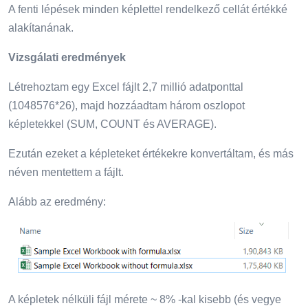
A fenti lépések minden képlettel rendelkező cellát értékké
alakítanának.
Vizsgálati eredmények
Létrehoztam egy Excel fájlt 2,7 millió adatponttal
(1048576*26), majd hozzáadtam három oszlopot
képletekkel (SUM, COUNT és AVERAGE).
Ezután ezeket a képleteket értékekre konvertáltam, és más
néven mentettem a fájlt.
Alább az eredmény:
A képletek nélküli fájl mérete ~ 8% -kal kisebb (és vegye