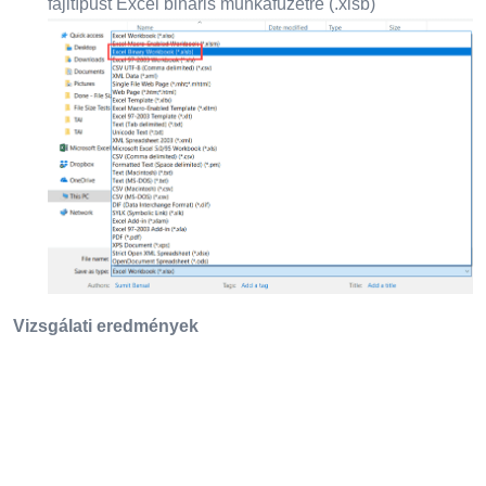
fájltípust Excel bináris munkafüzetre (.xlsb)
Vizsgálati eredmények