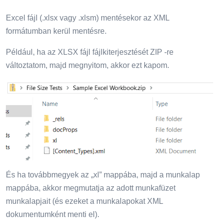
Excel fájl (.xlsx vagy .xlsm) mentésekor az XML
formátumban kerül mentésre.
Például, ha az XLSX fájl fájlkiterjesztését ZIP -re
változtatom, majd megnyitom, akkor ezt kapom.
És ha továbbmegyek az „xl” mappába, majd a munkalap
mappába, akkor megmutatja az adott munkafüzet
munkalapjait (és ezeket a munkalapokat XML
dokumentumként menti el).