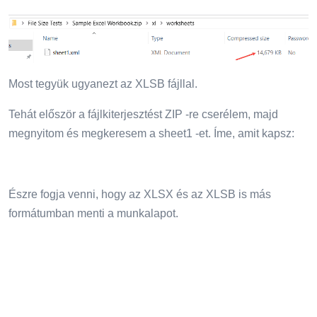
Most tegyük ugyanezt az XLSB fájllal.
Tehát először a fájlkiterjesztést ZIP -re cserélem, majd
megnyitom és megkeresem a sheet1 -et. Íme, amit kapsz:
Észre fogja venni, hogy az XLSX és az XLSB is más
formátumban menti a munkalapot.