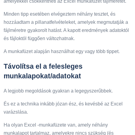
amelyekkel csökkentheti az Excel munkafüzet fájlméretét.
Minden tipp esetében elvégeztem néhány tesztet, és
hozzáadtam a pillanatfelvételeket, amelyek megmutatják a
fájlméretre gyakorolt ​​hatást. A kapott eredmények adatoktól
és fájloktól függően változhatnak.
A munkafüzet alapján használhat egy vagy több tippet.
Távolítsa el a felesleges
munkalapokat/adatokat
A legjobb megoldások gyakran a legegyszerűbbek.
És ez a technika inkább józan ész, és kevésbé az Excel
varázslása.
Ha olyan Excel -munkafüzete van, amely néhány
munkalapot tartalmaz, amelyekre nincs szükség (és