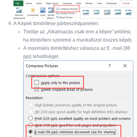
A Képek tömörítése párbeszédpanelen:
Törölje az „Alkalmazás csak erre a képre” jelölést,
ha tömöríteni szeretné a munkafüzet összes képét.
A maximális tömörítéshez válassza az E -mail (96
ppi) lehetőséget.