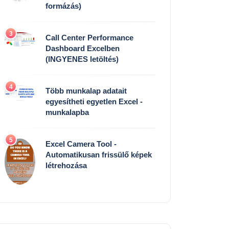
formázás)
3
Call Center Performance
Dashboard Excelben
(INGYENES letöltés)
4
Több munkalap adatait
egyesítheti egyetlen Excel -
munkalapba
5
Excel Camera Tool -
Automatikusan frissülő képek
létrehozása