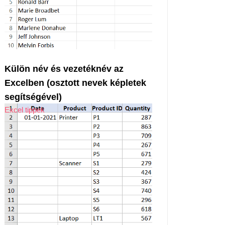
Külön név és vezetéknév az
Excelben (osztott nevek képletek
segítségével)
Excel tippek