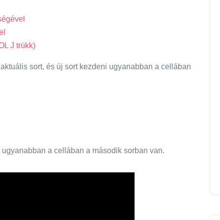
ségével
el
L J trükk)
aktuális sort, és új sort kezdeni ugyanabban a cellában
l ugyanabban a cellában a második sorban van.