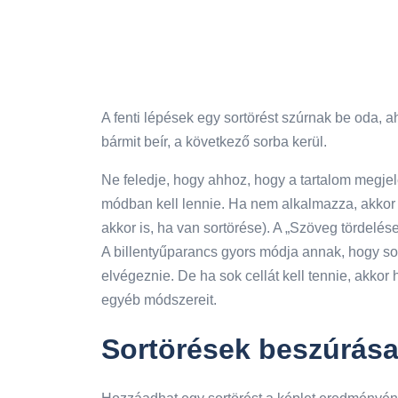
A fenti lépések egy sortörést szúrnak be oda, ah
bármit beír, a következő sorba kerül.
Ne feledje, hogy ahhoz, hogy a tartalom megje
módban kell lennie. Ha nem alkalmazza, akkor 
akkor is, ha van sortörése). A „Szöveg tördelés
A billentyűparancs gyors módja annak, hogy sor
elvégeznie. De ha sok cellát kell tennie, akko
egyéb módszereit.
Sortörések beszúrása