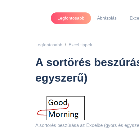
Legfontosabb
Ábrázolás
Exce
Legfontosabb
Excel tippek
A sortörés beszúrá
egyszerű)
A sortörés beszúrása az Excelbe (gyors és egyszer