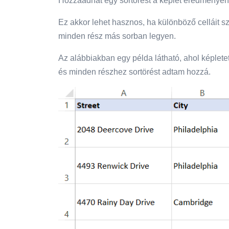
Hozzáadhat egy sortörést a képlet eredményén
Ez akkor lehet hasznos, ha különböző celláit sz
minden rész más sorban legyen.
Az alábbiakban egy példa látható, ahol képlet
és minden részhez sortörést adtam hozzá.