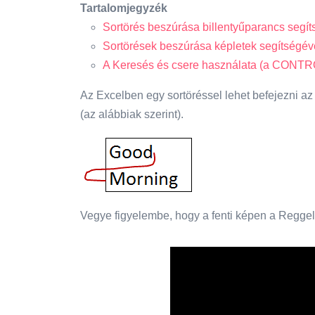
Tartalomjegyzék
Sortörés beszúrása billentyűparancs segít
Sortörések beszúrása képletek segítségév
A Keresés és csere használata (a CONTRO
Az Excelben egy sortöréssel lehet befejezni az 
(az alábbiak szerint).
Vegye figyelembe, hogy a fenti képen a Regge