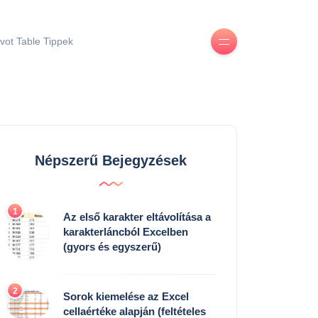
ivot Table Tippek
Népszerű Bejegyzések
1
Az első karakter eltávolítása a
karakterláncból Excelben
(gyors és egyszerű)
2
Sorok kiemelése az Excel
cellaértéke alapján (feltételes