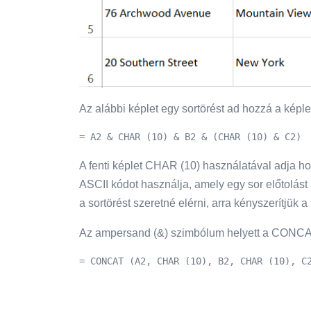
Az alábbi képlet egy sortörést ad hozzá a kép
= A2 & CHAR (10) & B2 & (CHAR (10) & C2)
A fenti képlet CHAR (10) használatával adja h
ASCII kódot használja, amely egy sor előtolást 
a sortörést szeretné elérni, arra kényszerítjük 
Az ampersand (&) szimbólum helyett a CONCAT 
= CONCAT (A2, CHAR (10), B2, CHAR (10), C