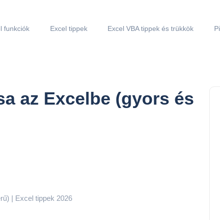
l funkciók
Excel tippek
Excel VBA tippek és trükkök
P
sa az Excelbe (gyors és
ű) | Excel tippek 2026