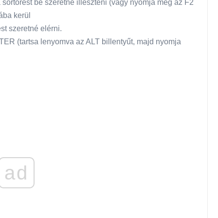
a sortörést be szeretné illeszteni (vagy nyomja meg az F2
jába kerül
st szeretné elérni.
TER (tartsa lenyomva az ALT billentyűt, majd nyomja
ad