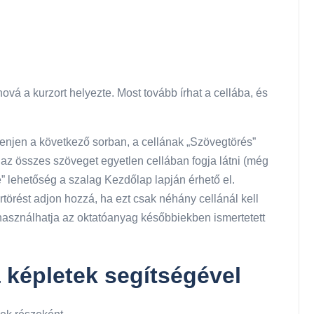
ová a kurzort helyezte. Most tovább írhat a cellába, és
lenjen a következő sorban, a cellának „Szövegtörés”
az összes szöveget egyetlen cellában fogja látni (még
e” lehetőség a szalag Kezdőlap lapján érhető el.
törést adjon hozzá, ha ezt csak néhány cellánál kell
r használhatja az oktatóanyag későbbiekben ismertetett
 képletek segítségével