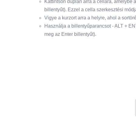
Kattintson duplán arra a cellára, amelybe 
billentyűt). Ezzel a cella szerkesztési mód
Vigye a kurzort arra a helyre, ahol a sortöré
Használja a billentyűparancsot - ALT + EN
meg az Enter billentyűt).