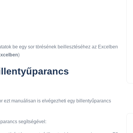
atok be egy sor törésének beillesztéséhez az Excelben
Excelben
)
illentyűparancs
r ezt manuálisan is elvégezheti egy billentyűparancs
yűparancs segítségével: