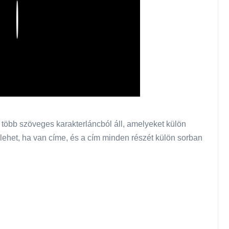
Play
 több szöveges karakterláncból áll, amelyeket külön
 lehet, ha van címe, és a cím minden részét külön sorban