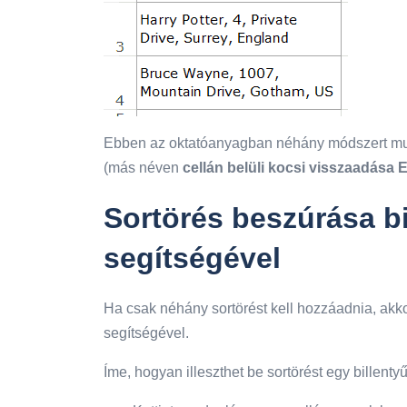
Ebben az oktatóanyagban néhány módszert mut
(más néven
cellán belüli kocsi visszaadása 
Sortörés beszúrása b
segítségével
Ha csak néhány sortörést kell hozzáadnia, akko
segítségével.
Íme, hogyan illeszthet be sortörést egy billent