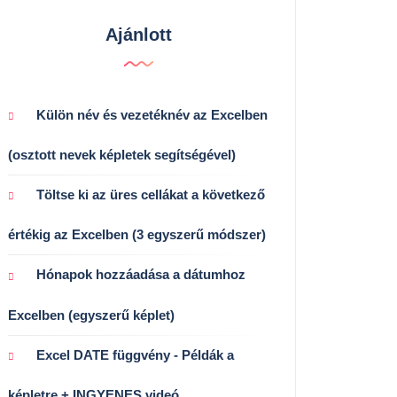
Ajánlott
Külön név és vezetéknév az Excelben
(osztott nevek képletek segítségével)
Töltse ki az üres cellákat a következő
értékig az Excelben (3 egyszerű módszer)
Hónapok hozzáadása a dátumhoz
Excelben (egyszerű képlet)
Excel DATE függvény - Példák a
képletre + INGYENES videó